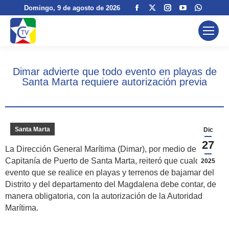
Facebook
X
Instagram
YouTube
Whats
Domingo
, 9 de agosto de 2026
page
page
page
page
page
opens
opens
opens
opens
opens
in
in
in
in
in
new
new
new
new
new
Dimar advierte que todo evento en playas de
window
window
window
window
windo
Santa Marta requiere autorización previa
Santa Marta
Dic
27
La Dirección General Marítima (Dimar), por medio de la
Capitanía de Puerto de Santa Marta, reiteró que cualquier
2025
evento que se realice en playas y terrenos de bajamar del
Distrito y del departamento del Magdalena debe contar, de
manera obligatoria, con la autorización de la Autoridad
Marítima.