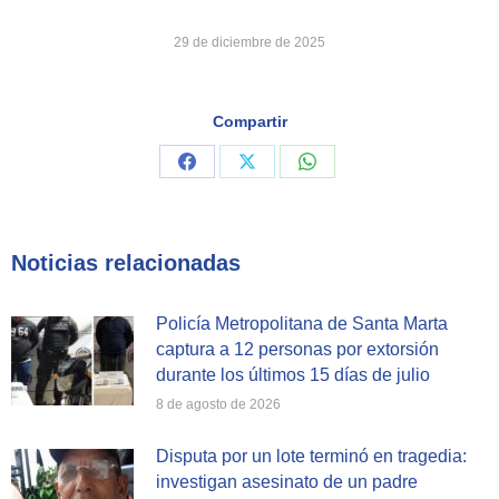
29 de diciembre de 2025
Compartir
Share
Share
Share
on
on
on
Facebook
X
WhatsApp
Noticias relacionadas
Policía Metropolitana de Santa Marta
captura a 12 personas por extorsión
durante los últimos 15 días de julio
8 de agosto de 2026
Disputa por un lote terminó en tragedia:
investigan asesinato de un padre