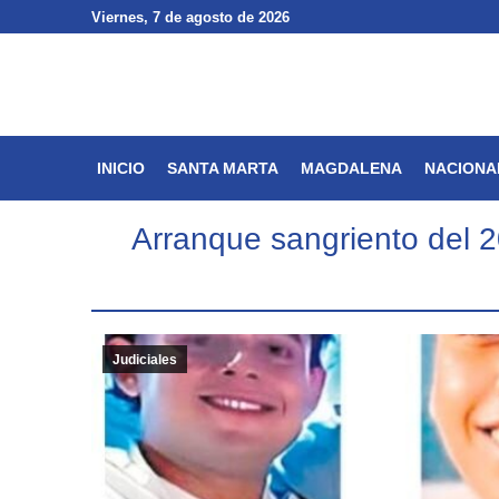
Viernes
Viernes
, 7 de agosto de 2026
, 7 de agosto de 2026
INICIO
SANTA MARTA
INICIO
SANTA MARTA
MAGDALENA
NACIONA
Arranque sangriento del 2
Judiciales