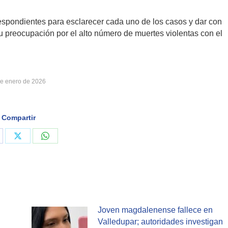
espondientes para esclarecer cada uno de los casos y dar con
u preocupación por el alto número de muertes violentas con el
de enero de 2026
Compartir
are
Share
Share
on
on
cebook
X
WhatsApp
Joven magdalenense fallece en
Valledupar; autoridades investigan