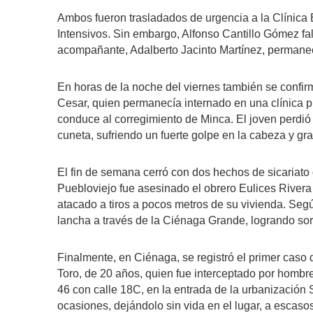
Ambos fueron trasladados de urgencia a la Clínica
Intensivos. Sin embargo, Alfonso Cantillo Gómez fa
acompañante, Adalberto Jacinto Martínez, permanec
En horas de la noche del viernes también se confi
Cesar, quien permanecía internado en una clínica pr
conduce al corregimiento de Minca. El joven perdió 
cuneta, sufriendo un fuerte golpe en la cabeza y gra
El fin de semana cerró con dos hechos de sicariat
Puebloviejo fue asesinado el obrero Eulices River
atacado a tiros a pocos metros de su vivienda. Segú
lancha a través de la Ciénaga Grande, logrando sor
Finalmente, en Ciénaga, se registró el primer caso 
Toro, de 20 años, quien fue interceptado por hombr
46 con calle 18C, en la entrada de la urbanización 
ocasiones, dejándolo sin vida en el lugar, a escaso