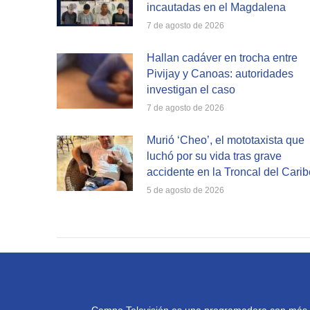
incautadas en el Magdalena
7 de agosto de 2026
Hallan cadáver en trocha entre
Pivijay y Canoas: autoridades
investigan el caso
7 de agosto de 2026
Murió ‘Cheo’, el mototaxista que
luchó por su vida tras grave
accidente en la Troncal del Carib
5 de agosto de 2026
Campo Televisión es una programadora con más de 