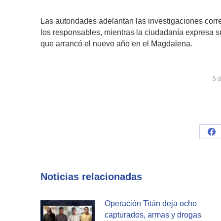
Las autoridades adelantan las investigaciones corr
los responsables, mientras la ciudadanía expresa s
que arrancó el nuevo año en el Magdalena.
5 
Sh
on
Fa
Noticias relacionadas
Operación Titán deja ocho
capturados, armas y drogas