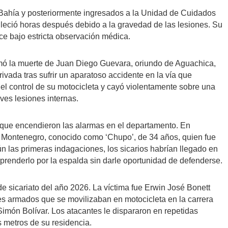
 Bahía y posteriormente ingresados a la Unidad de Cuidados
lleció horas después debido a la gravedad de las lesiones. Su
e bajo estricta observación médica.
rmó la muerte de Juan Diego Guevara, oriundo de Aguachica,
ivada tras sufrir un aparatoso accidente en la vía que
el control de su motocicleta y cayó violentamente sobre una
ves lesiones internas.
o que encendieron las alarmas en el departamento. En
a Montenegro, conocido como ‘Chupo’, de 34 años, quien fue
n las primeras indagaciones, los sicarios habrían llegado en
prenderlo por la espalda sin darle oportunidad de defenderse.
de sicariato del año 2026. La víctima fue Erwin José Bonett
es armados que se movilizaban en motocicleta en la carrera
Simón Bolívar. Los atacantes le dispararon en repetidas
s metros de su residencia.