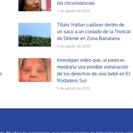
las circunstancias
7 de agosto de 2026
Título: Hallan cadáver dentro de
un saco a un costado de la Troncal
de Oriente en Zona Bananera
6 de agosto de 2026
Investigan video que, al parecer,
mostraría una posible vulneración
e
de los derechos de una bebé en El
Rodadero Sur
5 de agosto de 2026
30 años de experiencia, que opera servicios de televisión local, serv