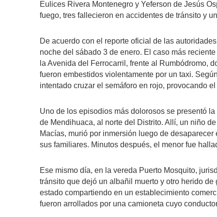
Eulices Rivera Montenegro y Yeferson de Jesús Osp
fuego, tres fallecieron en accidentes de tránsito y 
De acuerdo con el reporte oficial de las autoridades
noche del sábado 3 de enero. El caso más reciente o
la Avenida del Ferrocarril, frente al Rumbódromo, 
fueron embestidos violentamente por un taxi. Según 
intentado cruzar el semáforo en rojo, provocando el
Uno de los episodios más dolorosos se presentó la 
de Mendihuaca, al norte del Distrito. Allí, un niño 
Macías, murió por inmersión luego de desaparecer e
sus familiares. Minutos después, el menor fue hallad
Ese mismo día, en la vereda Puerto Mosquito, jurisd
tránsito que dejó un albañil muerto y otro herido d
estado compartiendo en un establecimiento comerci
fueron arrollados por una camioneta cuyo conductor 