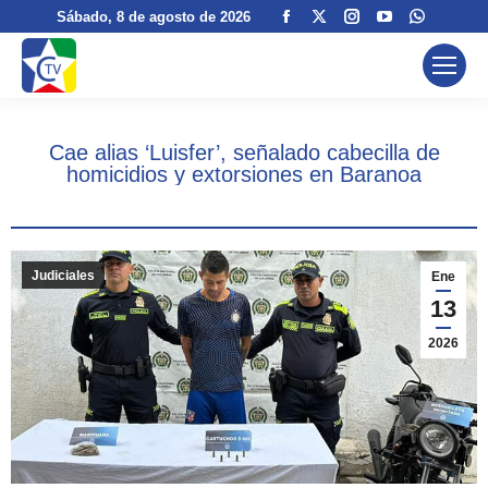
Facebook
X
Instagram
YouTube
Whatsa
Sábado
, 8 de agosto de 2026
page
page
page
page
page
opens
opens
opens
opens
opens
in
in
in
in
in
new
new
new
new
new
Cae alias ‘Luisfer’, señalado cabecilla de
window
window
window
window
window
homicidios y extorsiones en Baranoa
Judiciales
Ene
13
2026