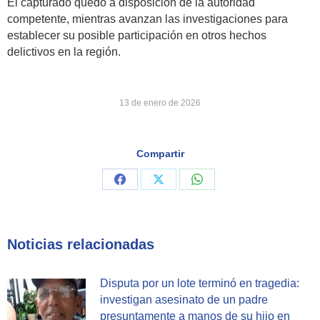
El capturado quedó a disposición de la autoridad
competente, mientras avanzan las investigaciones para
establecer su posible participación en otros hechos
delictivos en la región.
13 de enero de 2026
Compartir
Share
Share
Share
on
on
on
Facebook
X
WhatsApp
Noticias relacionadas
Disputa por un lote terminó en tragedia:
investigan asesinato de un padre
presuntamente a manos de su hijo en