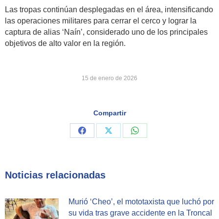
Las tropas continúan desplegadas en el área, intensificando
las operaciones militares para cerrar el cerco y lograr la
captura de alias ‘Naín’, considerado uno de los principales
objetivos de alto valor en la región.
15 de enero de 2026
Compartir
Share
Share
Share
on
on
on
Facebook
X
WhatsApp
Noticias relacionadas
Murió ‘Cheo’, el mototaxista que luchó por
su vida tras grave accidente en la Troncal