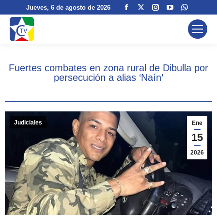
Facebook
X
Instagram
YouTube
Whatsa
Jueves
, 6 de agosto de 2026
page
page
page
page
page
opens
opens
opens
opens
opens
in
in
in
in
in
new
new
new
new
new
Fuertes combates en zona rural de Dibulla por
window
window
window
window
window
persecución a alias ‘Naín’
Judiciales
Ene
15
2026