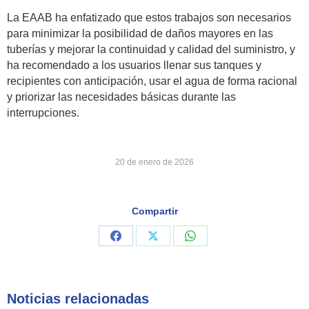
La EAAB ha enfatizado que estos trabajos son necesarios
para minimizar la posibilidad de daños mayores en las
tuberías y mejorar la continuidad y calidad del suministro, y
ha recomendado a los usuarios llenar sus tanques y
recipientes con anticipación, usar el agua de forma racional
y priorizar las necesidades básicas durante las
interrupciones.
20 de enero de 2026
Compartir
Share
Share
Share
on
on
on
Facebook
X
WhatsApp
Noticias relacionadas