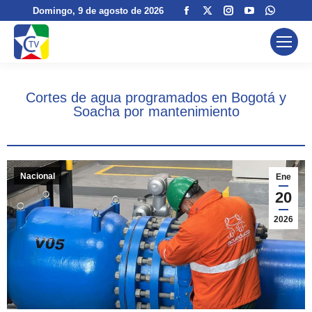
Facebook
X
Instagram
YouTube
Whats
Domingo
, 9 de agosto de 2026
page
page
page
page
page
opens
opens
opens
opens
opens
in
in
in
in
in
new
new
new
new
new
Cortes de agua programados en Bogotá y
window
window
window
window
windo
Soacha por mantenimiento
Nacional
Ene
20
2026