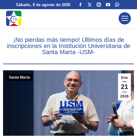
Facebook
X
Instagram
YouTube
Whatsa
Sábado
, 8 de agosto de 2026
page
page
page
page
page
opens
opens
opens
opens
opens
in
in
in
in
in
new
new
new
new
new
¡No pierdas más tiempo! Últimos días de
window
window
window
window
window
inscripciones en la Institución Universitaria de
Santa Marta -USM-
Santa Marta
Ene
21
2026