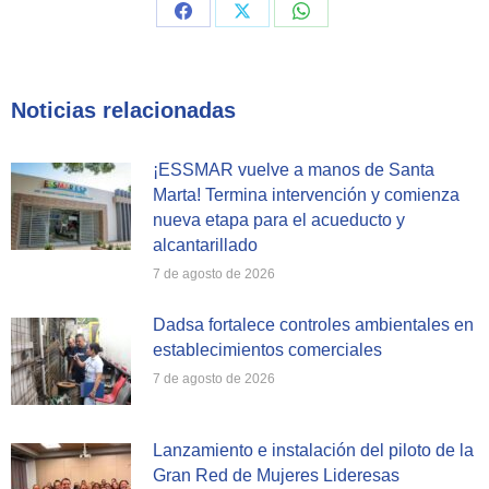
Share
Share
Share
on
on
on
Facebook
X
WhatsApp
Noticias relacionadas
¡ESSMAR vuelve a manos de Santa
Marta! Termina intervención y comienza
nueva etapa para el acueducto y
alcantarillado
7 de agosto de 2026
Dadsa fortalece controles ambientales en
establecimientos comerciales
7 de agosto de 2026
Lanzamiento e instalación del piloto de la
Gran Red de Mujeres Lideresas