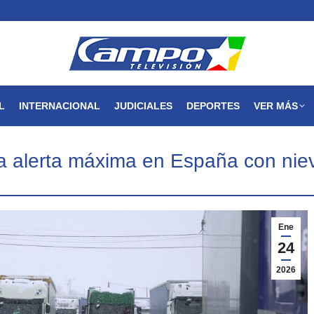
MAGDALENA
NACIONAL
INTERNACIONAL
JUDICIALES
L
INTERNACIONAL
JUDICIALES
DEPORTES
VER MÁS
a alerta máxima en España con niev
Ene
24
2026