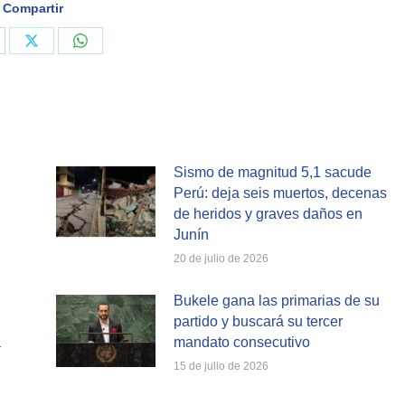
Compartir
are
Share
Share
on
on
cebook
X
WhatsApp
Sismo de magnitud 5,1 sacude
Perú: deja seis muertos, decenas
de heridos y graves daños en
Junín
20 de julio de 2026
Bukele gana las primarias de su
partido y buscará su tercer
a
mandato consecutivo
15 de julio de 2026