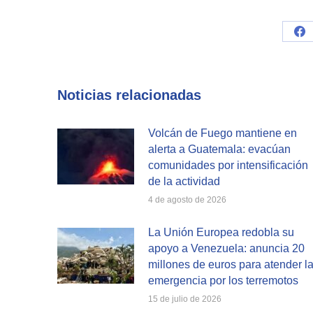
Sh
on
Fa
Noticias relacionadas
Volcán de Fuego mantiene en
alerta a Guatemala: evacúan
comunidades por intensificación
de la actividad
4 de agosto de 2026
La Unión Europea redobla su
apoyo a Venezuela: anuncia 20
millones de euros para atender l
emergencia por los terremotos
15 de julio de 2026