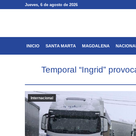
Jueves
Jueves
, 6 de agosto de 2026
, 6 de agosto de 2026
INICIO
SANTA MARTA
INICIO
SANTA MARTA
MAGDALENA
NACIONA
Temporal “Ingrid” provoc
Internacional