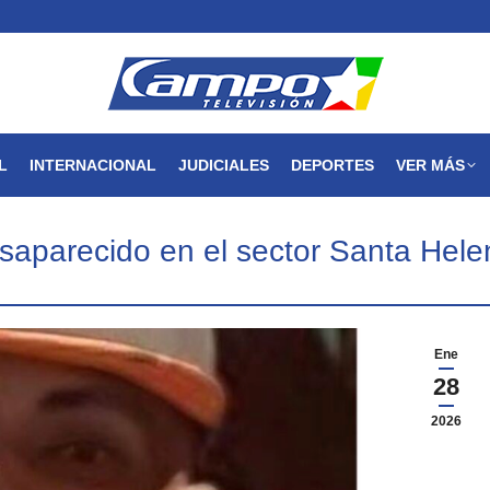
MAGDALENA
NACIONAL
INTERNACIONAL
JUDICIALES
L
INTERNACIONAL
JUDICIALES
DEPORTES
VER MÁS
saparecido en el sector Santa Hele
Ene
28
2026