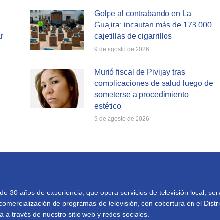
Golpe al contrabando en La
Guajira: incautan más de 173.000
r
cajetillas de cigarrillos
9 de agosto de 2026
Murió fiscal de Pivijay tras
complicaciones de salud luego de
someterse a procedimiento
estético
9 de agosto de 2026
30 años de experiencia, que opera servicios de televisión local, serv
comercialización de programas de televisión, con cobertura en el Distri
 a través de nuestro sitio web y redes sociales.