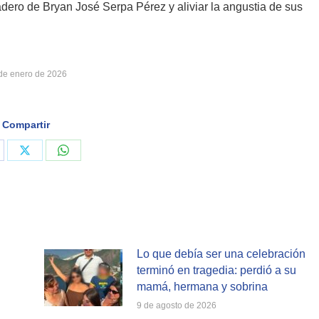
adero de Bryan José Serpa Pérez y aliviar la angustia de sus
de enero de 2026
Compartir
are
Share
Share
on
on
cebook
X
WhatsApp
Lo que debía ser una celebración
terminó en tragedia: perdió a su
mamá, hermana y sobrina
9 de agosto de 2026