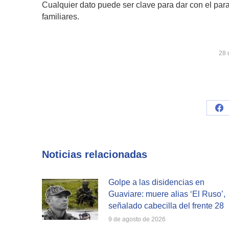
Cualquier dato puede ser clave para dar con el par
familiares.
28 
Sh
on
Fa
Noticias relacionadas
Golpe a las disidencias en
Guaviare: muere alias ‘El Ruso’,
señalado cabecilla del frente 28
9 de agosto de 2026