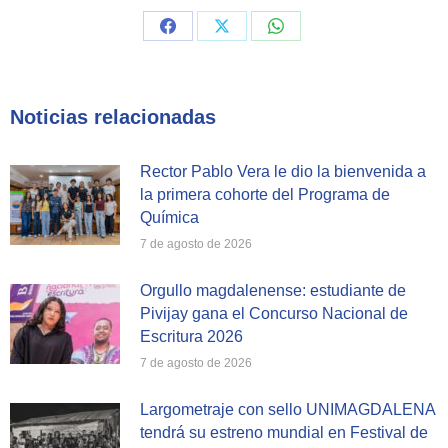
Share
Share
Share
on
on
on
Facebook
X
WhatsApp
Noticias relacionadas
Rector Pablo Vera le dio la bienvenida a
la primera cohorte del Programa de
Química
7 de agosto de 2026
Orgullo magdalenense: estudiante de
Pivijay gana el Concurso Nacional de
Escritura 2026
7 de agosto de 2026
Largometraje con sello UNIMAGDALENA
tendrá su estreno mundial en Festival de