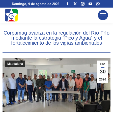
Facebook
X
Instagram
YouTube
Whats
Domingo
, 9 de agosto de 2026
page
page
page
page
page
opens
opens
opens
opens
opens
in
in
in
in
in
new
new
new
new
new
Corpamag avanza en la regulación del Río Frío
window
window
window
window
windo
mediante la estrategia “Pico y Agua” y el
fortalecimiento de los vigías ambientales
Magdalena
Ene
30
2026