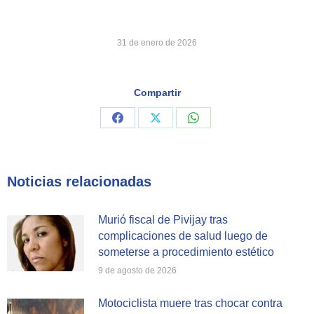
31 de enero de 2026
Compartir
Share
Share
Share
on
on
on
Facebook
X
WhatsApp
Noticias relacionadas
Murió fiscal de Pivijay tras
complicaciones de salud luego de
someterse a procedimiento estético
9 de agosto de 2026
Motociclista muere tras chocar contra