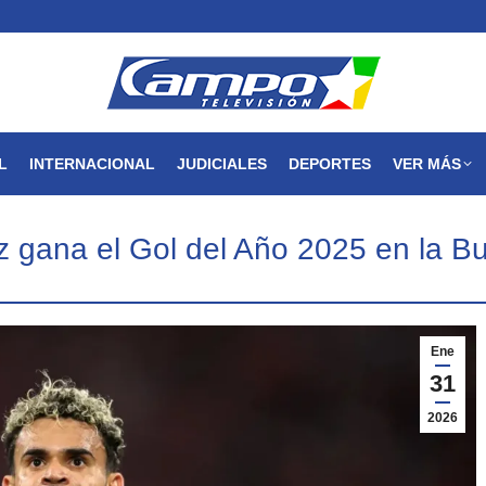
MAGDALENA
NACIONAL
INTERNACIONAL
JUDICIALES
L
INTERNACIONAL
JUDICIALES
DEPORTES
VER MÁS
z gana el Gol del Año 2025 en la B
Ene
31
2026