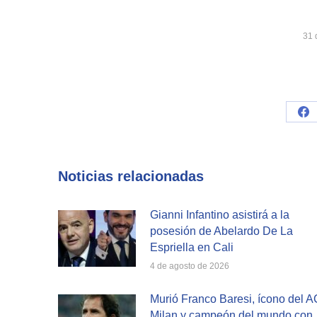
31 
Sh
on
Fa
Noticias relacionadas
Gianni Infantino asistirá a la
posesión de Abelardo De La
Espriella en Cali
4 de agosto de 2026
Murió Franco Baresi, ícono del A
Milan y campeón del mundo con