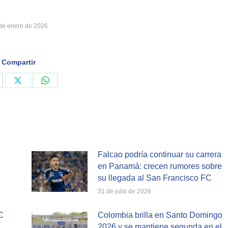
de enero de 2026
Compartir
are
Share
Share
on
on
cebook
X
WhatsApp
Falcao podría continuar su carrera
en Panamá: crecen rumores sobre
su llegada al San Francisco FC
31 de julio de 2026
C
Colombia brilla en Santo Domingo
2026 y se mantiene segunda en el