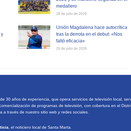
medallero
28 de julio de 2026
Unión Magdalena hace autocrítica
 y
tras la derrota en el debut: «Nos
faltó eficacia»
26 de julio de 2026
30 años de experiencia, que opera servicios de televisión local, serv
comercialización de programas de televisión, con cobertura en el Distri
 a través de nuestro sitio web y redes sociales.
ticia
, el noticiero local de Santa Marta.