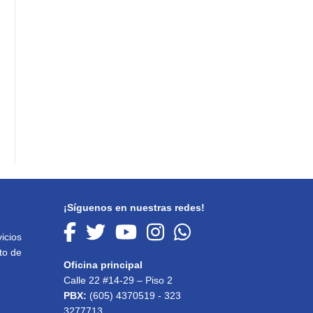
¡Síguenos en nuestras redes!
icios
to de
Oficina principal
Calle 22 #14-29 – Piso 2
PBX:
(605) 4370519 - 323
3277713