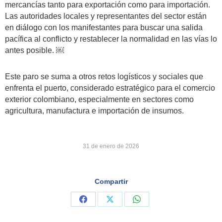
mercancías tanto para exportación como para importación.
Las autoridades locales y representantes del sector están
en diálogo con los manifestantes para buscar una salida
pacífica al conflicto y restablecer la normalidad en las vías lo
antes posible. ￼
Este paro se suma a otros retos logísticos y sociales que
enfrenta el puerto, considerado estratégico para el comercio
exterior colombiano, especialmente en sectores como
agricultura, manufactura e importación de insumos.
31 de enero de 2026
Compartir
Share
Share
Share
on
on
on