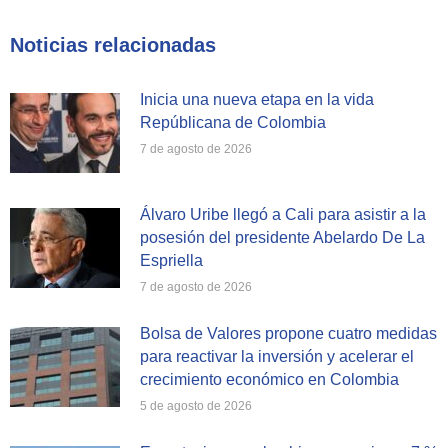
Facebook
X
WhatsApp
Noticias relacionadas
Inicia una nueva etapa en la vida
Repúblicana de Colombia
7 de agosto de 2026
Álvaro Uribe llegó a Cali para asistir a la
posesión del presidente Abelardo De La
Espriella
7 de agosto de 2026
Bolsa de Valores propone cuatro medidas
para reactivar la inversión y acelerar el
crecimiento económico en Colombia
5 de agosto de 2026