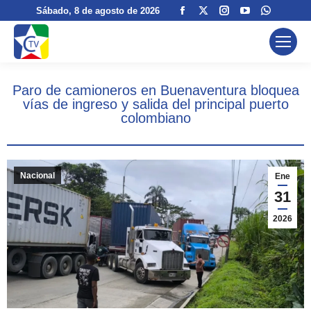
Facebook
X
Instagram
YouTube
Whatsa
Sábado
, 8 de agosto de 2026
page
page
page
page
page
opens
opens
opens
opens
opens
in
in
in
in
in
new
new
new
new
new
Paro de camioneros en Buenaventura bloquea
window
window
window
window
window
vías de ingreso y salida del principal puerto
colombiano
Nacional
Ene
31
2026