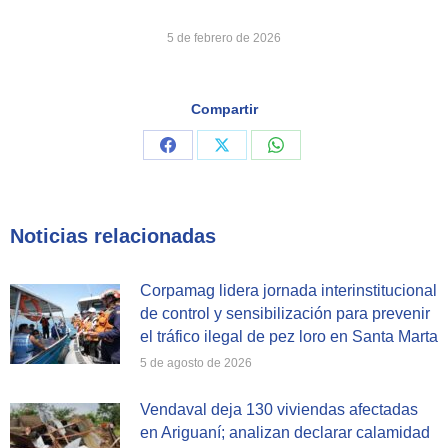
5 de febrero de 2026
Compartir
Share
Share
Share
on
on
on
Facebook
X
WhatsApp
Noticias relacionadas
Corpamag lidera jornada interinstitucional
de control y sensibilización para prevenir
el tráfico ilegal de pez loro en Santa Marta
5 de agosto de 2026
Vendaval deja 130 viviendas afectadas
en Ariguaní; analizan declarar calamidad