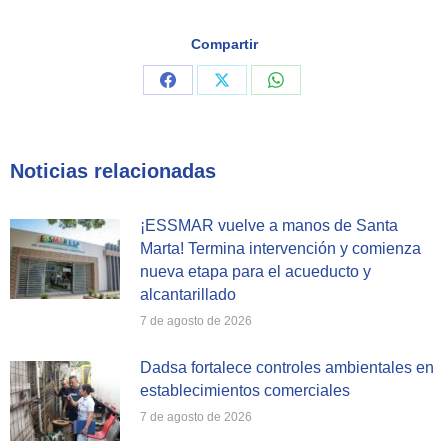
Compartir
Share
Share
Share
on
on
on
Facebook
X
WhatsApp
Noticias relacionadas
¡ESSMAR vuelve a manos de Santa
Marta! Termina intervención y comienza
nueva etapa para el acueducto y
alcantarillado
7 de agosto de 2026
Dadsa fortalece controles ambientales en
establecimientos comerciales
7 de agosto de 2026