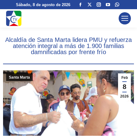
Facebook
X
Instagram
YouTube
Whatsa
Sábado
, 8 de agosto de 2026
page
page
page
page
page
opens
opens
opens
opens
opens
in
in
in
in
in
new
new
new
new
new
Alcaldía de Santa Marta lidera PMU y refuerza
window
window
window
window
window
atención integral a más de 1.900 familias
damnificadas por frente frío
Santa Marta
Feb
8
2026