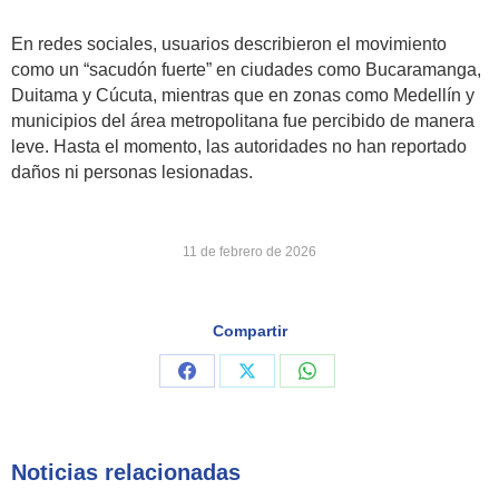
En redes sociales, usuarios describieron el movimiento
como un “sacudón fuerte” en ciudades como Bucaramanga,
Duitama y Cúcuta, mientras que en zonas como Medellín y
municipios del área metropolitana fue percibido de manera
leve. Hasta el momento, las autoridades no han reportado
daños ni personas lesionadas.
11 de febrero de 2026
Compartir
Share
Share
Share
on
on
on
Facebook
X
WhatsApp
Noticias relacionadas