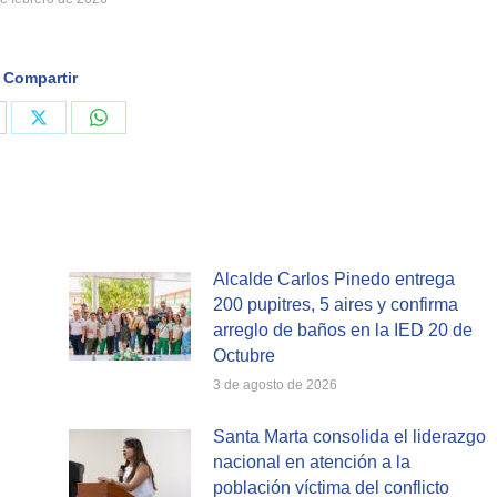
Compartir
are
Share
Share
on
on
cebook
X
WhatsApp
Alcalde Carlos Pinedo entrega
200 pupitres, 5 aires y confirma
arreglo de baños en la IED 20 de
Octubre
3 de agosto de 2026
Santa Marta consolida el liderazgo
nacional en atención a la
población víctima del conflicto