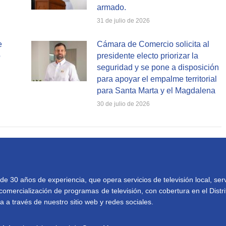
armado.
31 de julio de 2026
e
Cámara de Comercio solicita al
o
presidente electo priorizar la
seguridad y se pone a disposición
para apoyar el empalme territorial
para Santa Marta y el Magdalena
30 de julio de 2026
30 años de experiencia, que opera servicios de televisión local, serv
comercialización de programas de televisión, con cobertura en el Distri
 a través de nuestro sitio web y redes sociales.