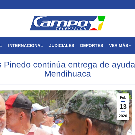
MAGDALENA
NACIONAL
INTERNACIONAL
JUDICIALES
L
INTERNACIONAL
JUDICIALES
DEPORTES
VER MÁS
os Pinedo continúa entrega de ayud
Mendihuaca
Feb
13
2026