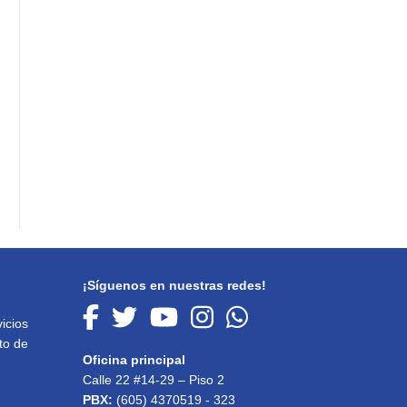
¡Síguenos en nuestras redes!
icios
to de
Oficina principal
Calle 22 #14-29 – Piso 2
PBX:
(605) 4370519 - 323