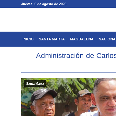
Jueves
Jueves
, 6 de agosto de 2026
, 6 de agosto de 2026
INICIO
SANTA MARTA
INICIO
SANTA MARTA
MAGDALENA
NACIONA
Administración de Carl
Santa Marta