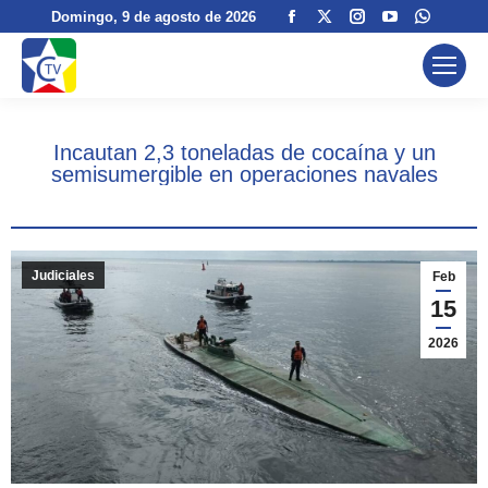
Facebook
X
Instagram
YouTube
Whats
Domingo
, 9 de agosto de 2026
page
page
page
page
page
opens
opens
opens
opens
opens
in
in
in
in
in
new
new
new
new
new
Incautan 2,3 toneladas de cocaína y un
window
window
window
window
windo
semisumergible en operaciones navales
Judiciales
Feb
15
2026