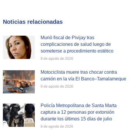
on
on
on
Facebook
X
WhatsApp
Noticias relacionadas
Murió fiscal de Pivijay tras
complicaciones de salud luego de
someterse a procedimiento estético
9 de agosto de 2026
Motociclista muere tras chocar contra
camión en la vía El Banco–Tamalameque
9 de agosto de 2026
Policía Metropolitana de Santa Marta
captura a 12 personas por extorsión
durante los últimos 15 días de julio
8 de agosto de 2026