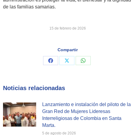
de las familias samarias.
15 de febrero de 2026
Compartir
Share
Share
Share
on
on
on
Facebook
X
WhatsApp
Noticias relacionadas
Lanzamiento e instalación del piloto de la
Gran Red de Mujeres Lideresas
Interreligiosas de Colombia en Santa
Marta.
5 de agosto de 2026