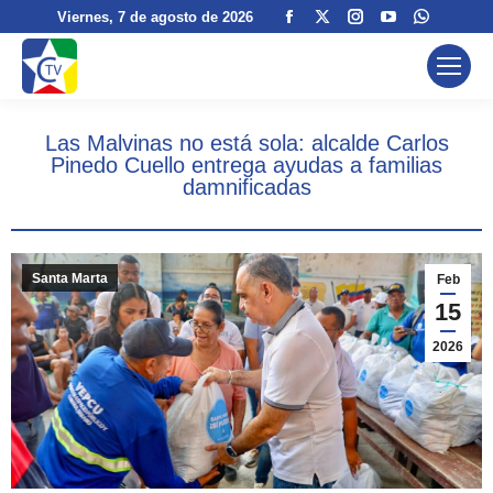
Facebook
X
Instagram
YouTube
Whatsa
Viernes
, 7 de agosto de 2026
page
page
page
page
page
opens
opens
opens
opens
opens
in
in
in
in
in
new
new
new
new
new
Las Malvinas no está sola: alcalde Carlos
window
window
window
window
window
Pinedo Cuello entrega ayudas a familias
damnificadas
Santa Marta
Feb
15
2026