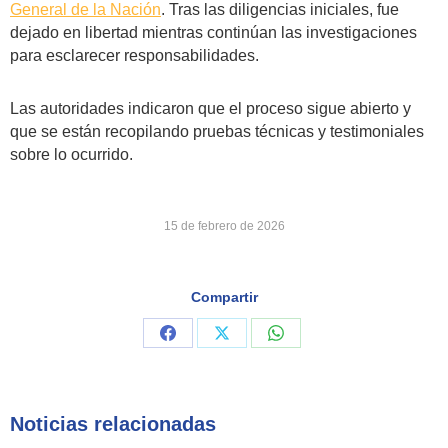
General de la Nación
. Tras las diligencias iniciales, fue
dejado en libertad mientras continúan las investigaciones
para esclarecer responsabilidades.
Las autoridades indicaron que el proceso sigue abierto y
que se están recopilando pruebas técnicas y testimoniales
sobre lo ocurrido.
15 de febrero de 2026
Compartir
Share
Share
Share
on
on
on
Facebook
X
WhatsApp
Noticias relacionadas