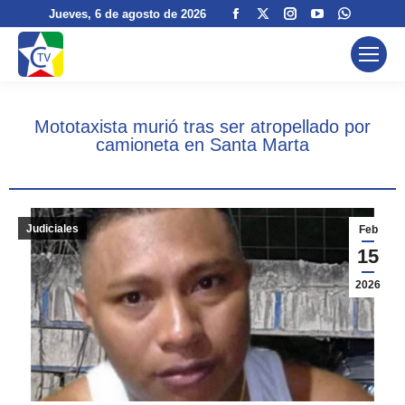
Facebook
X
Instagram
YouTube
Whatsa
Jueves
, 6 de agosto de 2026
page
page
page
page
page
opens
opens
opens
opens
opens
in
in
in
in
in
new
new
new
new
new
Mototaxista murió tras ser atropellado por
window
window
window
window
window
camioneta en Santa Marta
Judiciales
Feb
15
2026