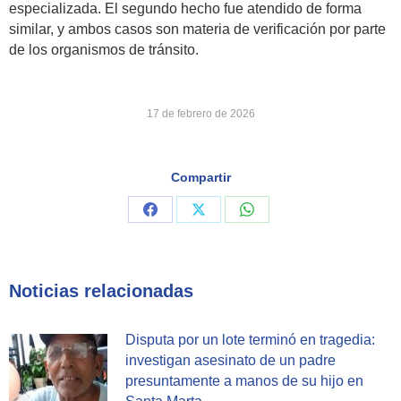
especializada. El segundo hecho fue atendido de forma
similar, y ambos casos son materia de verificación por parte
de los organismos de tránsito.
17 de febrero de 2026
Compartir
Share
Share
Share
on
on
on
Facebook
X
WhatsApp
Noticias relacionadas
Disputa por un lote terminó en tragedia:
investigan asesinato de un padre
presuntamente a manos de su hijo en