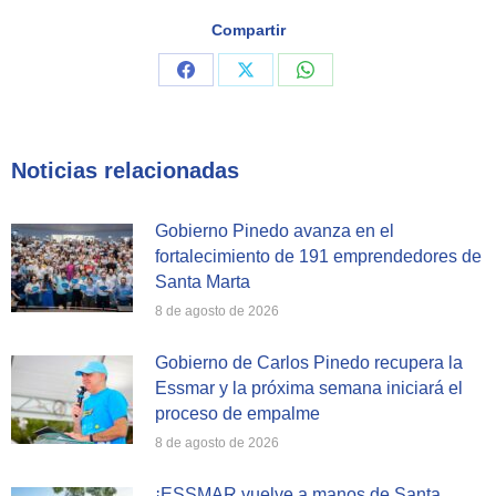
Compartir
Share
Share
Share
on
on
on
Facebook
X
WhatsApp
Noticias relacionadas
Gobierno Pinedo avanza en el
fortalecimiento de 191 emprendedores de
Santa Marta
8 de agosto de 2026
Gobierno de Carlos Pinedo recupera la
Essmar y la próxima semana iniciará el
proceso de empalme
8 de agosto de 2026
¡ESSMAR vuelve a manos de Santa