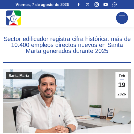
Facebook
X
Instagram
YouTube
Whatsa
Viernes
, 7 de agosto de 2026
page
page
page
page
page
opens
opens
opens
opens
opens
in
in
in
in
in
new
new
new
new
new
Sector edificador registra cifra histórica: más de
window
window
window
window
window
10.400 empleos directos nuevos en Santa
Marta generados durante 2025
Santa Marta
Feb
19
2026