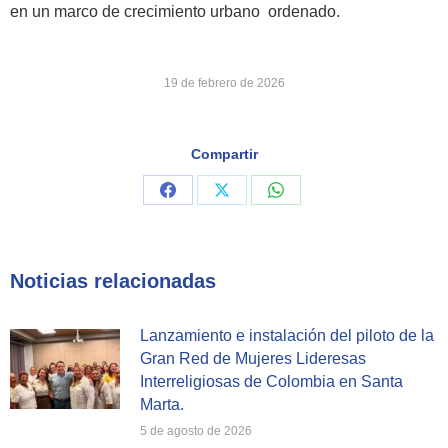
en un marco de crecimiento urbano ordenado.
19 de febrero de 2026
Compartir
Share
Share
Share
on
on
on
Facebook
X
WhatsApp
Noticias relacionadas
Lanzamiento e instalación del piloto de la
Gran Red de Mujeres Lideresas
Interreligiosas de Colombia en Santa
Marta.
5 de agosto de 2026