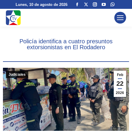
Facebook
X
Instagram
YouTube
Whatsa
Lunes
, 10 de agosto de 2026
page
page
page
page
page
opens
opens
opens
opens
opens
in
in
in
in
in
new
new
new
new
new
Policía identifica a cuatro presuntos
window
window
window
window
window
extorsionistas en El Rodadero
Judiciales
Feb
22
2026