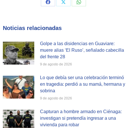
Share
Share
Share
on
on
on
Facebook
X
WhatsApp
Noticias relacionadas
Golpe a las disidencias en Guaviare:
muere alias ‘El Ruso’, señalado cabecilla
del frente 28
9 de agosto de 2026
Lo que debía ser una celebración terminó
en tragedia: perdió a su mamá, hermana y
sobrina
9 de agosto de 2026
Capturan a hombre armado en Ciénaga:
investigan si pretendía ingresar a una
vivienda para robar