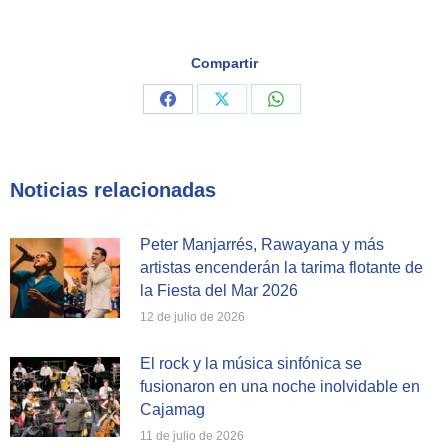
Compartir
Share
Share
Share
on
on
on
Facebook
X
WhatsApp
Noticias relacionadas
Peter Manjarrés, Rawayana y más
artistas encenderán la tarima flotante de
la Fiesta del Mar 2026
12 de julio de 2026
El rock y la música sinfónica se
fusionaron en una noche inolvidable en
Cajamag
11 de julio de 2026