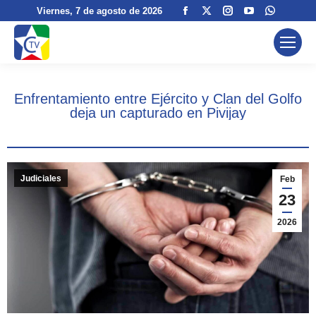
Facebook
X
Instagram
YouTube
Whatsa
Viernes
, 7 de agosto de 2026
page
page
page
page
page
opens
opens
opens
opens
opens
in
in
in
in
in
new
new
new
new
new
Enfrentamiento entre Ejército y Clan del Golfo
window
window
window
window
window
deja un capturado en Pivijay
Judiciales
Feb
23
2026