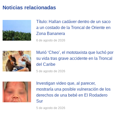
Facebook
X
WhatsApp
Noticias relacionadas
Título: Hallan cadáver dentro de un saco
a un costado de la Troncal de Oriente en
Zona Bananera
6 de agosto de 2026
Murió ‘Cheo’, el mototaxista que luchó por
su vida tras grave accidente en la Troncal
del Caribe
5 de agosto de 2026
Investigan video que, al parecer,
mostraría una posible vulneración de los
derechos de una bebé en El Rodadero
Sur
5 de agosto de 2026