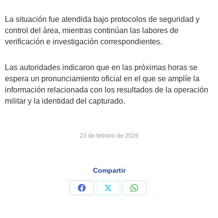
La situación fue atendida bajo protocolos de seguridad y
control del área, mientras continúan las labores de
verificación e investigación correspondientes.
Las autoridades indicaron que en las próximas horas se
espera un pronunciamiento oficial en el que se amplíe la
información relacionada con los resultados de la operación
militar y la identidad del capturado.
23 de febrero de 2026
Compartir
Share
Share
Share
on
on
on