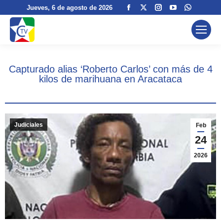
Facebook
X
Instagram
YouTube
Whatsa
Jueves
, 6 de agosto de 2026
page
page
page
page
page
opens
opens
opens
opens
opens
in
in
in
in
in
new
new
new
new
new
Capturado alias ‘Roberto Carlos’ con más de 4
window
window
window
window
window
kilos de marihuana en Aracataca
Judiciales
Feb
24
2026