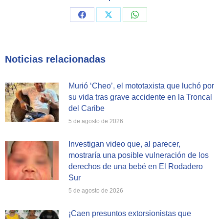
Share
Share
Share
on
on
on
Facebook
X
WhatsApp
Noticias relacionadas
Murió ‘Cheo’, el mototaxista que luchó por
su vida tras grave accidente en la Troncal
del Caribe
5 de agosto de 2026
Investigan video que, al parecer,
mostraría una posible vulneración de los
derechos de una bebé en El Rodadero
Sur
5 de agosto de 2026
¡Caen presuntos extorsionistas que