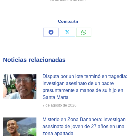
Compartir
Share
Share
Share
on
on
on
Facebook
X
WhatsApp
Noticias relacionadas
Disputa por un lote terminó en tragedia:
investigan asesinato de un padre
presuntamente a manos de su hijo en
Santa Marta
7 de agosto de 2026
Misterio en Zona Bananera: investigan
asesinato de joven de 27 años en una
zona apartada