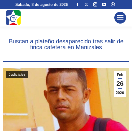
Facebook
X
Instagram
YouTube
Whatsa
Sábado
, 8 de agosto de 2026
page
page
page
page
page
opens
opens
opens
opens
opens
in
in
in
in
in
new
new
new
new
new
Buscan a plateño desaparecido tras salir de
window
window
window
window
window
finca cafetera en Manizales
Judiciales
Feb
26
2026