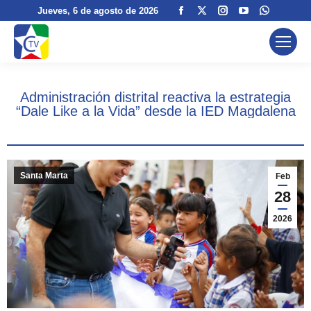
Facebook
X
Instagram
YouTube
Whatsa
Jueves
, 6 de agosto de 2026
page
page
page
page
page
opens
opens
opens
opens
opens
in
in
in
in
in
new
new
new
new
new
Administración distrital reactiva la estrategia
window
window
window
window
window
“Dale Like a la Vida” desde la IED Magdalena
Santa Marta
Feb
28
2026