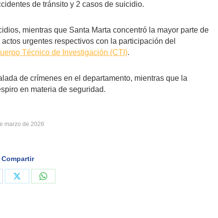
cidentes de tránsito y 2 casos de suicidio.
cidios, mientras que Santa Marta concentró la mayor parte de
s actos urgentes respectivos con la participación del
uerpo Técnico de Investigación (CTI)
.
lada de crímenes en el departamento, mientras que la
espiro en materia de seguridad.
de marzo de 2026
Compartir
are
Share
Share
on
on
cebook
X
WhatsApp