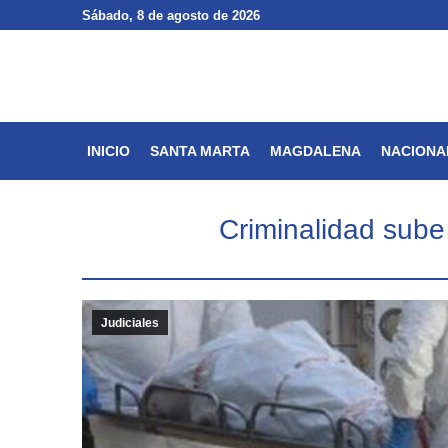
Sábado
Sábado
, 8 de agosto de 2026
, 8 de agosto de 2026
INICIO
SANTA MARTA
INICIO
SANTA MARTA
MAGDALENA
NACIONA
Criminalidad sube
Judiciales