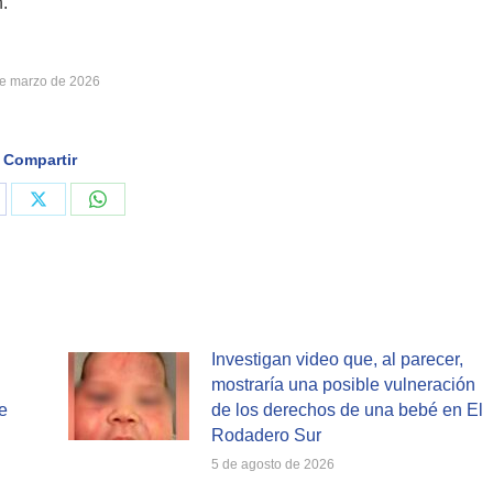
.
de marzo de 2026
Compartir
are
Share
Share
on
on
cebook
X
WhatsApp
Investigan video que, al parecer,
mostraría una posible vulneración
e
de los derechos de una bebé en El
Rodadero Sur
5 de agosto de 2026