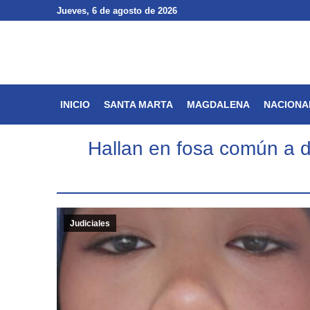
Jueves
Jueves
, 6 de agosto de 2026
, 6 de agosto de 2026
INICIO
SANTA MARTA
INICIO
SANTA MARTA
MAGDALENA
NACIONA
Hallan en fosa común a 
Judiciales