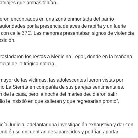
tatuajes que ambas tenían.
fueron encontrados en una zona enmontada del barrio
autoridades por la presencia de aves de rapiña y un fuerte
18 con calle 37C. Las menores presentaban signos de violencia
sición.
l trasladaron los restos a Medicina Legal, donde en la mañana
icial de la trágica noticia.
or de las víctimas, las adolescentes fueron vistas por
rio La Sierrita en compañía de sus parejas sentimentales.
n de la casa, pero la noche del martes decidieron salir
o le insistió en que salieran y que regresarían pronto”,
licía Judicial adelantar una investigación exhaustiva y dar con
también se encuentran desaparecidos y podrían aportar