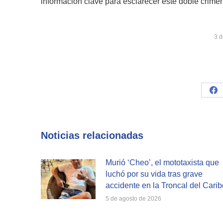
información clave para esclarecer este doble crimen
3 
Sh
on
Fa
Noticias relacionadas
Murió ‘Cheo’, el mototaxista que
luchó por su vida tras grave
accidente en la Troncal del Carib
5 de agosto de 2026