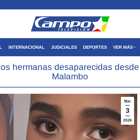
MAGDALENA
NACIONAL
INTERNACIONAL
JUDICIALES
L
INTERNACIONAL
JUDICIALES
DEPORTES
VER MÁS
dos hermanas desaparecidas desde 
Malambo
Mar
3
2026