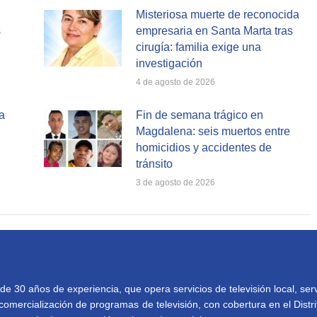
Misteriosa muerte de reconocida
s
empresaria en Santa Marta tras
cirugía: familia exige una
investigación
4 de agosto de 2026
a
Fin de semana trágico en
Magdalena: seis muertos entre
homicidios y accidentes de
tránsito
3 de agosto de 2026
30 años de experiencia, que opera servicios de televisión local, serv
comercialización de programas de televisión, con cobertura en el Distri