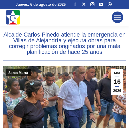
Facebook
X
Instagram
YouTube
Whatsa
Jueves
, 6 de agosto de 2026
page
page
page
page
page
opens
opens
opens
opens
opens
in
in
in
in
in
Alcalde Carlos Pinedo atiende la emergencia en
new
new
new
new
new
Villas de Alejandría y ejecuta obras para
window
window
window
window
window
corregir problemas originados por una mala
planificación de hace 25 años
Santa Marta
Mar
16
2026