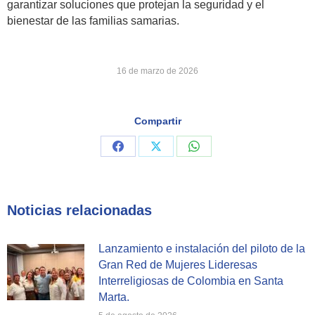
garantizar soluciones que protejan la seguridad y el
bienestar de las familias samarias.
16 de marzo de 2026
Compartir
Share
Share
Share
on
on
on
Facebook
X
WhatsApp
Noticias relacionadas
Lanzamiento e instalación del piloto de la
Gran Red de Mujeres Lideresas
Interreligiosas de Colombia en Santa
Marta.