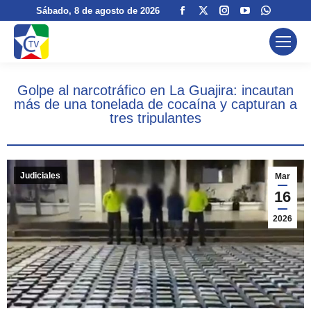
Facebook
X
Instagram
YouTube
Whatsa
Sábado
, 8 de agosto de 2026
page
page
page
page
page
opens
opens
opens
opens
opens
in
in
in
in
in
new
new
new
new
new
Golpe al narcotráfico en La Guajira: incautan
window
window
window
window
window
más de una tonelada de cocaína y capturan a
tres tripulantes
Judiciales
Mar
16
2026