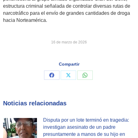
estructura criminal señalada de controlar diversas rutas de
narcotráfico para el envío de grandes cantidades de droga
hacia Norteamérica.
16 de marzo de 2026
Compartir
Share
Share
Share
on
on
on
Facebook
X
WhatsApp
Noticias relacionadas
Disputa por un lote terminó en tragedia:
investigan asesinato de un padre
presuntamente a manos de su hijo en