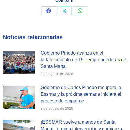
Compartir
Share
Share
Share
on
on
on
Facebook
X
WhatsApp
Noticias relacionadas
Gobierno Pinedo avanza en el
fortalecimiento de 191 emprendedores de
Santa Marta
8 de agosto de 2026
Gobierno de Carlos Pinedo recupera la
Essmar y la próxima semana iniciará el
proceso de empalme
8 de agosto de 2026
¡ESSMAR vuelve a manos de Santa
Marta! Termina intervención y comienza