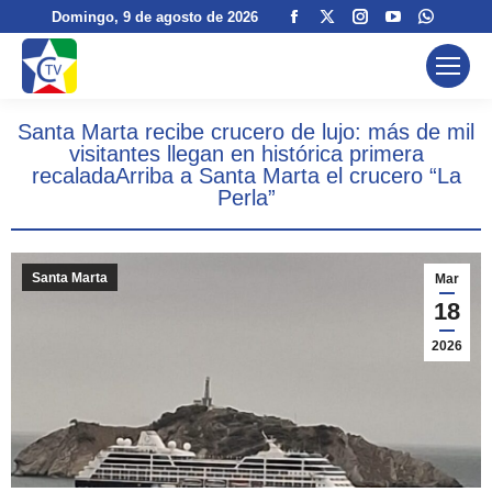
Facebook
X
Instagram
YouTube
Whats
Domingo
, 9 de agosto de 2026
page
page
page
page
page
opens
opens
opens
opens
opens
in
in
in
in
in
Santa Marta recibe crucero de lujo: más de mil
new
new
new
new
new
visitantes llegan en histórica primera
window
window
window
window
windo
recaladaArriba a Santa Marta el crucero “La
Perla”
Santa Marta
Mar
18
2026