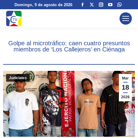
Facebook
X
Instagram
YouTube
Whats
Domingo
, 9 de agosto de 2026
page
page
page
page
page
opens
opens
opens
opens
opens
in
in
in
in
in
new
new
new
new
new
Golpe al microtráfico: caen cuatro presuntos
window
window
window
window
windo
miembros de ‘Los Callejeros’ en Ciénaga
Judiciales
Mar
18
2026