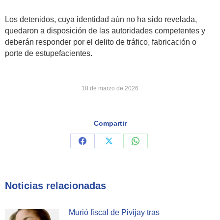
Los detenidos, cuya identidad aún no ha sido revelada,
quedaron a disposición de las autoridades competentes y
deberán responder por el delito de tráfico, fabricación o
porte de estupefacientes.
18 de marzo de 2026
Compartir
Share
Share
Share
on
on
on
Facebook
X
WhatsApp
Noticias relacionadas
Murió fiscal de Pivijay tras