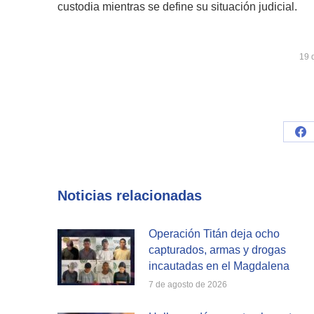
custodia mientras se define su situación judicial.
19 
Sh
on
Fa
Noticias relacionadas
Operación Titán deja ocho
capturados, armas y drogas
incautadas en el Magdalena
7 de agosto de 2026