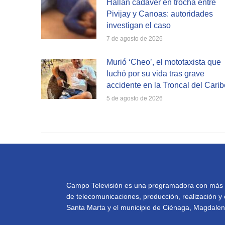
Hallan cadáver en trocha entre
Pivijay y Canoas: autoridades
investigan el caso
7 de agosto de 2026
Murió ‘Cheo’, el mototaxista que
luchó por su vida tras grave
accidente en la Troncal del Carib
5 de agosto de 2026
Campo Televisión es una programadora con más de 
de telecomunicaciones, producción, realización y 
Santa Marta y el municipio de Ciénaga, Magdalena