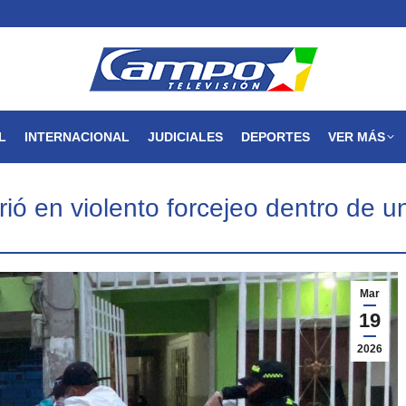
MAGDALENA
NACIONAL
INTERNACIONAL
JUDICIALES
L
INTERNACIONAL
JUDICIALES
DEPORTES
VER MÁS
ió en violento forcejeo dentro de 
Mar
19
2026