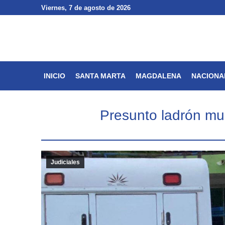
Viernes
Viernes
, 7 de agosto de 2026
, 7 de agosto de 2026
INICIO
SANTA MARTA
INICIO
SANTA MARTA
MAGDALENA
NACIONA
Presunto ladrón mur
Judiciales