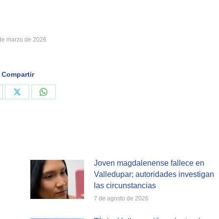
de marzo de 2026
Compartir
are
Share
Share
on
on
cebook
X
WhatsApp
Joven magdalenense fallece en
Valledupar; autoridades investigan
las circunstancias
7 de agosto de 2026