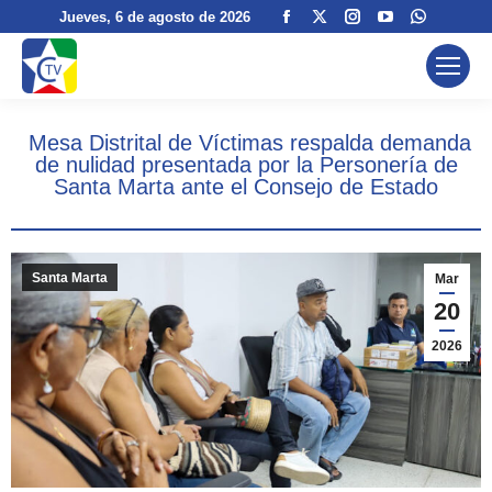
Facebook
X
Instagram
YouTube
Whatsa
Jueves
, 6 de agosto de 2026
page
page
page
page
page
opens
opens
opens
opens
opens
in
in
in
in
in
new
new
new
new
new
Mesa Distrital de Víctimas respalda demanda
window
window
window
window
window
de nulidad presentada por la Personería de
Santa Marta ante el Consejo de Estado
Santa Marta
Mar
20
2026