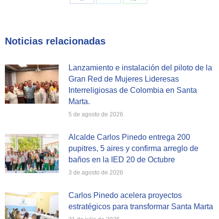
Share
Share
Share
on
on
on
Facebook
X
WhatsApp
Noticias relacionadas
Lanzamiento e instalación del piloto de la
Gran Red de Mujeres Lideresas
Interreligiosas de Colombia en Santa
Marta.
5 de agosto de 2026
Alcalde Carlos Pinedo entrega 200
pupitres, 5 aires y confirma arreglo de
baños en la IED 20 de Octubre
3 de agosto de 2026
Carlos Pinedo acelera proyectos
estratégicos para transformar Santa Marta