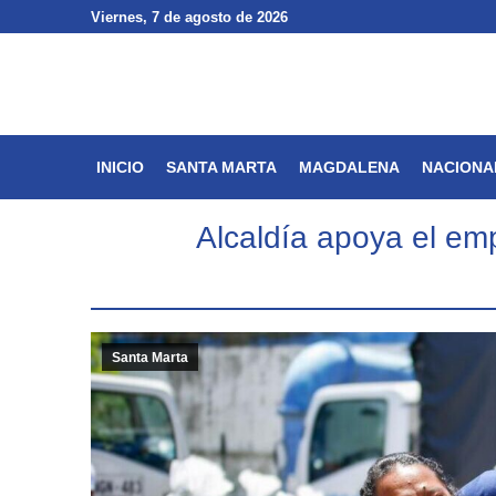
Viernes
Viernes
, 7 de agosto de 2026
, 7 de agosto de 2026
INICIO
SANTA MARTA
INICIO
SANTA MARTA
MAGDALENA
NACIONA
Alcaldía apoya el em
Santa Marta