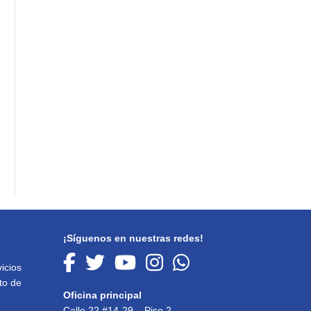
¡Síguenos en nuestras redes!
icios
to de
Oficina principal
Calle 22 #14-29 – Piso 2