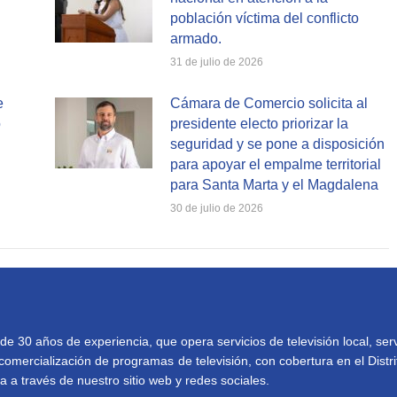
población víctima del conflicto
armado.
31 de julio de 2026
e
Cámara de Comercio solicita al
o
presidente electo priorizar la
seguridad y se pone a disposición
para apoyar el empalme territorial
para Santa Marta y el Magdalena
30 de julio de 2026
30 años de experiencia, que opera servicios de televisión local, serv
comercialización de programas de televisión, con cobertura en el Distri
 a través de nuestro sitio web y redes sociales.