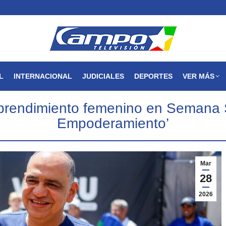
MAGDALENA
NACIONAL
INTERNACIONAL
JUDICIALES
L
INTERNACIONAL
JUDICIALES
DEPORTES
VER MÁS
prendimiento femenino en Semana S
Empoderamiento’
Mar
28
2026