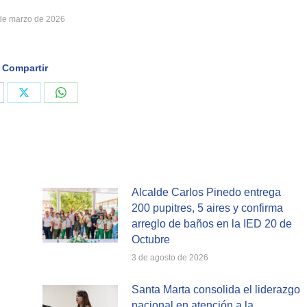
de marzo de 2026
Compartir
are
Share
Share
on
on
cebook
X
WhatsApp
Alcalde Carlos Pinedo entrega
200 pupitres, 5 aires y confirma
arreglo de baños en la IED 20 de
Octubre
3 de agosto de 2026
Santa Marta consolida el liderazgo
nacional en atención a la