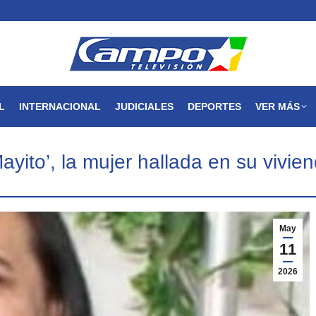
MAGDALENA
NACIONAL
INTERNACIONAL
JUDICIALES
L
INTERNACIONAL
JUDICIALES
DEPORTES
VER MÁS
ayito’, la mujer hallada en su vivi
May
11
2026