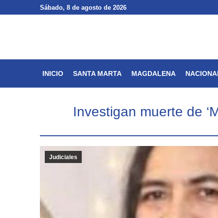
Sábado
Sábado
, 8 de agosto de 2026
, 8 de agosto de 2026
INICIO
SANTA MARTA
INICIO
SANTA MARTA
MAGDALENA
NACIONA
Investigan muerte de ‘M
Judiciales