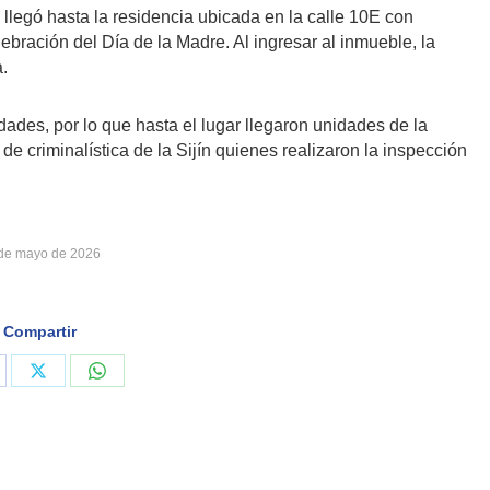
llegó hasta la residencia ubicada en la calle 10E con
elebración del Día de la Madre. Al ingresar al inmueble, la
a.
idades, por lo que hasta el lugar llegaron unidades de la
de criminalística de la Sijín quienes realizaron la inspección
de mayo de 2026
Compartir
are
Share
Share
on
on
cebook
X
WhatsApp