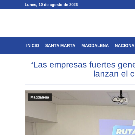
Lunes
Lunes
, 10 de agosto de 2026
, 10 de agosto de 2026
INICIO
SANTA MARTA
INICIO
SANTA MARTA
MAGDALENA
NACIONA
“Las empresas fuertes gen
lanzan el 
Magdalena