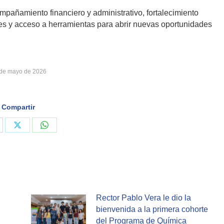
mpañamiento financiero y administrativo, fortalecimiento
es y acceso a herramientas para abrir nuevas oportunidades
de mayo de 2026
Compartir
are
Share
Share
on
on
cebook
X
WhatsApp
Rector Pablo Vera le dio la
bienvenida a la primera cohorte
del Programa de Química