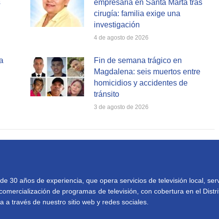
s
empresaria en Santa Marta tras
cirugía: familia exige una
investigación
4 de agosto de 2026
a
Fin de semana trágico en
Magdalena: seis muertos entre
homicidios y accidentes de
tránsito
3 de agosto de 2026
30 años de experiencia, que opera servicios de televisión local, serv
comercialización de programas de televisión, con cobertura en el Distri
 a través de nuestro sitio web y redes sociales.