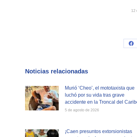
12 
Sh
on
Fa
Noticias relacionadas
Murió ‘Cheo’, el mototaxista que
luchó por su vida tras grave
accidente en la Troncal del Carib
5 de agosto de 2026
¡Caen presuntos extorsionistas