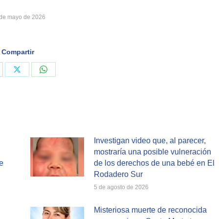
de mayo de 2026
Compartir
are
Share
Share
on
on
cebook
X
WhatsApp
Investigan video que, al parecer,
mostraría una posible vulneración
e
de los derechos de una bebé en El
Rodadero Sur
5 de agosto de 2026
Misteriosa muerte de reconocida