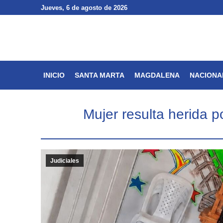
Jueves
Jueves
, 6 de agosto de 2026
, 6 de agosto de 2026
INICIO
SANTA MARTA
INICIO
SANTA MARTA
MAGDALENA
NACIONA
Mujer resulta herida p
Judiciales