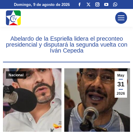
Facebook
X
Instagram
YouTube
Whats
Domingo
, 9 de agosto de 2026
page
page
page
page
page
opens
opens
opens
opens
opens
in
in
in
in
in
new
new
new
new
new
Abelardo de la Espriella lidera el preconteo
window
window
window
window
windo
presidencial y disputará la segunda vuelta con
Iván Cepeda
Nacional
May
31
2026