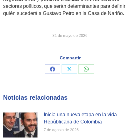
sectores políticos, que serán determinantes para definir
quién sucederá a Gustavo Petro en la Casa de Nariño.
31 de mayo de 2026
Compartir
Share
Share
Share
on
on
on
Facebook
X
WhatsApp
Noticias relacionadas
Inicia una nueva etapa en la vida
Repúblicana de Colombia
7 de agosto de 2026