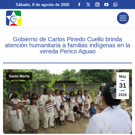
Facebook
X
Instagram
YouTube
Whatsa
Sábado
, 8 de agosto de 2026
page
page
page
page
page
opens
opens
opens
opens
opens
in
in
in
in
in
new
new
new
new
new
Gobierno de Carlos Pinedo Cuello brinda
window
window
window
window
window
atención humanitaria a familias indígenas en la
vereda Perico Aguao
Santa Marta
May
31
2026