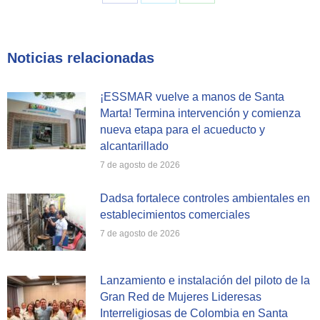
Share
Share
Share
on
on
on
Facebook
X
WhatsApp
Noticias relacionadas
¡ESSMAR vuelve a manos de Santa
Marta! Termina intervención y comienza
nueva etapa para el acueducto y
alcantarillado
7 de agosto de 2026
Dadsa fortalece controles ambientales en
establecimientos comerciales
7 de agosto de 2026
Lanzamiento e instalación del piloto de la
Gran Red de Mujeres Lideresas
Interreligiosas de Colombia en Santa