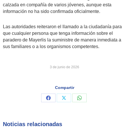
calzada en compañía de varios jóvenes, aunque esta
información no ha sido confirmada oficialmente.
Las autoridades reiteraron el llamado a la ciudadanía para
que cualquier persona que tenga información sobre el
paradero de Mayerlis la suministre de manera inmediata a
sus familiares o a los organismos competentes.
3 de junio de 2026
Compartir
Share
Share
Share
on
on
on
Facebook
X
WhatsApp
Noticias relacionadas