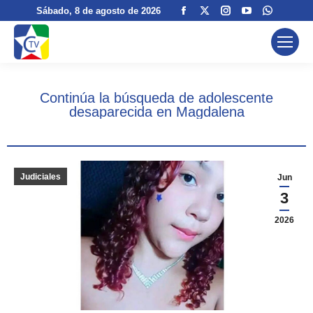
Facebook
X
Instagram
YouTube
Whatsa
Sábado
, 8 de agosto de 2026
page
page
page
page
page
opens
opens
opens
opens
opens
in
in
in
in
in
new
new
new
new
new
Continúa la búsqueda de adolescente
window
window
window
window
window
desaparecida en Magdalena
Judiciales
Jun
3
2026