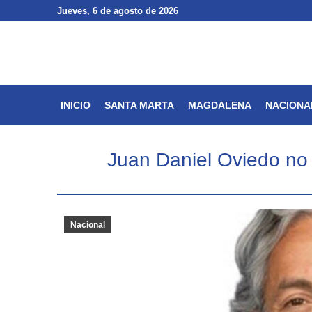
Jueves
Jueves
, 6 de agosto de 2026
, 6 de agosto de 2026
INICIO
SANTA MARTA
INICIO
SANTA MARTA
MAGDALENA
NACIONA
Juan Daniel Oviedo no 
Nacional