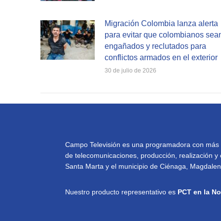
Migración Colombia lanza alerta
para evitar que colombianos sea
engañados y reclutados para
conflictos armados en el exterior
30 de julio de 2026
Campo Televisión es una programadora con más de 
de telecomunicaciones, producción, realización y 
Santa Marta y el municipio de Ciénaga, Magdalena
Nuestro producto representativo es
PCT en la No