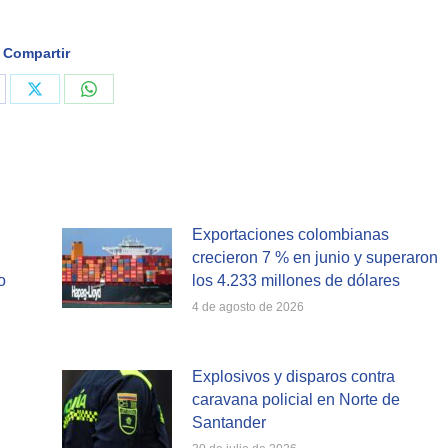
Compartir
are
Share
Share
on
on
cebook
X
WhatsApp
Exportaciones colombianas
crecieron 7 % en junio y superaron
o
los 4.233 millones de dólares
4 de agosto de 2026
Explosivos y disparos contra
caravana policial en Norte de
Santander