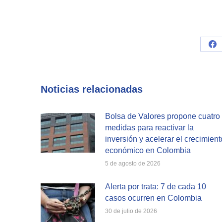
Sh
on
Fa
Noticias relacionadas
Bolsa de Valores propone cuatro
medidas para reactivar la
inversión y acelerar el crecimient
económico en Colombia
5 de agosto de 2026
Alerta por trata: 7 de cada 10
casos ocurren en Colombia
30 de julio de 2026