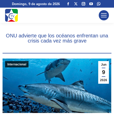
Facebook
X
Instagram
YouTube
Whats
Domingo
, 9 de agosto de 2026
page
page
page
page
page
opens
opens
opens
opens
opens
in
in
in
in
in
new
new
new
new
new
ONU advierte que los océanos enfrentan una
window
window
window
window
windo
crisis cada vez más grave
Internacional
Jun
9
2026