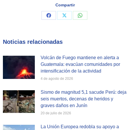
Compartir
Share
Share
Share
on
on
on
Facebook
X
WhatsApp
Noticias relacionadas
Volcán de Fuego mantiene en alerta a
Guatemala: evacúan comunidades por
intensificación de la actividad
4 de agosto de 2026
Sismo de magnitud 5,1 sacude Perú: deja
seis muertos, decenas de heridos y
graves daños en Junín
20 de julio de 2026
La Unión Europea redobla su apoyo a