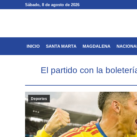
Sábado
Sábado
, 8 de agosto de 2026
, 8 de agosto de 2026
INICIO
SANTA MARTA
INICIO
SANTA MARTA
MAGDALENA
NACIONA
El partido con la bolete
Deportes