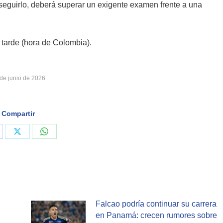
nseguirlo, deberá superar un exigente examen frente a una
.
 tarde (hora de Colombia).
de junio de 2026
Compartir
are
Share
Share
on
on
cebook
X
WhatsApp
Falcao podría continuar su carrera
en Panamá: crecen rumores sobre