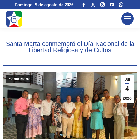
Facebook
X
Instagram
YouTube
Whats
Domingo
, 9 de agosto de 2026
page
page
page
page
page
opens
opens
opens
opens
opens
in
in
in
in
in
new
new
new
new
new
Santa Marta conmemoró el Día Nacional de la
window
window
window
window
windo
Libertad Religiosa y de Cultos
Santa Marta
Jul
4
2026