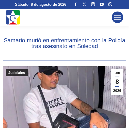
Facebook
X
Instagram
YouTube
Whatsa
Sábado
, 8 de agosto de 2026
page
page
page
page
page
opens
opens
opens
opens
opens
in
in
in
in
in
new
new
new
new
new
Samario murió en enfrentamiento con la Policía
window
window
window
window
window
tras asesinato en Soledad
Judiciales
Jul
8
2026