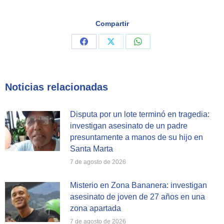
Compartir
Share
Share
Share
on
on
on
Facebook
X
WhatsApp
Noticias relacionadas
Disputa por un lote terminó en tragedia:
investigan asesinato de un padre
presuntamente a manos de su hijo en
Santa Marta
7 de agosto de 2026
Misterio en Zona Bananera: investigan
asesinato de joven de 27 años en una
zona apartada
7 de agosto de 2026