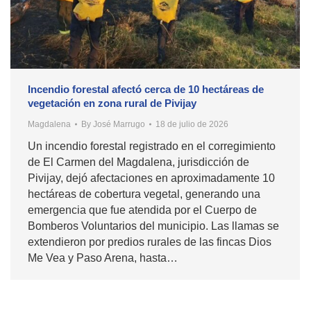
Incendio forestal afectó cerca de 10 hectáreas de
vegetación en zona rural de Pivijay
Magdalena
By
José Marrugo
18 de julio de 2026
Un incendio forestal registrado en el corregimiento
de El Carmen del Magdalena, jurisdicción de
Pivijay, dejó afectaciones en aproximadamente 10
hectáreas de cobertura vegetal, generando una
emergencia que fue atendida por el Cuerpo de
Bomberos Voluntarios del municipio. Las llamas se
extendieron por predios rurales de las fincas Dios
Me Vea y Paso Arena, hasta…